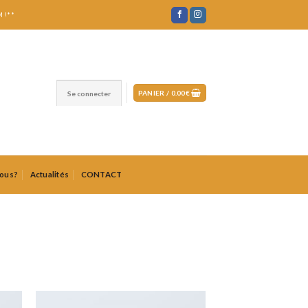
 !**
PANIER /
0.00
€
Se connecter
ous?
Actualités
CONTACT