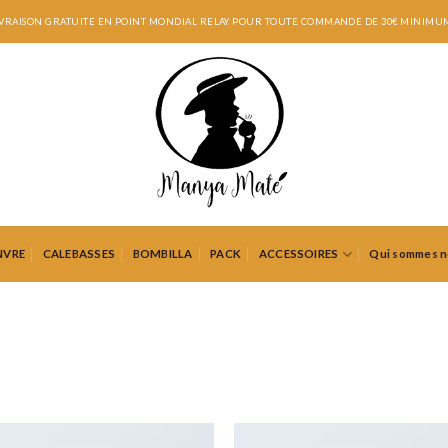
IVRAISON GRATUITE EN POINT MONDIAL RELAY POUR TOUTE COMMANDE DE 30€ MINIMUM
NVRE
CALEBASSES
BOMBILLA
PACK
ACCESSOIRES
Qui sommes n