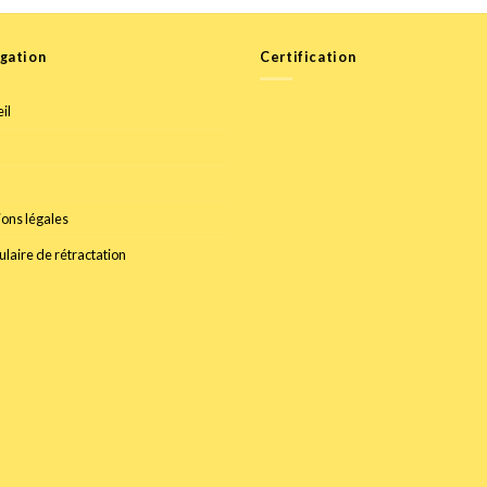
gation
Certification
il
ons légales
laire de rétractation